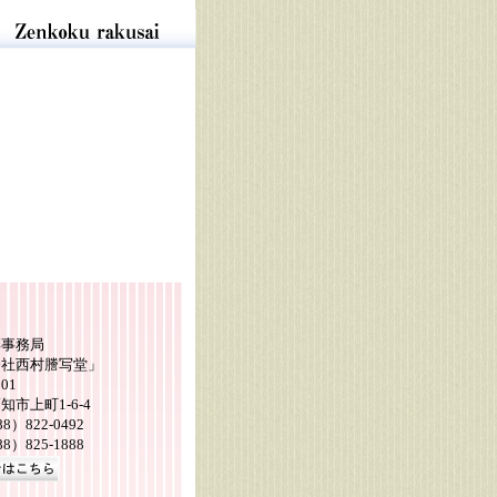
彩事務局
会社西村謄写堂」
901
知市上町1-6-4
88）822-0492
88）825-1888